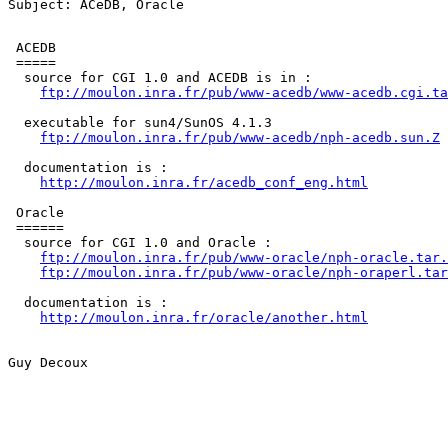
 ACEDB

 =====

  source for CGI 1.0 and ACEDB is in :

ftp://moulon.inra.fr/pub/www-acedb/www-acedb.cgi.ta
  executable for sun4/SunOS 4.1.3

ftp://moulon.inra.fr/pub/www-acedb/nph-acedb.sun.Z
  documentation is :

http://moulon.inra.fr/acedb_conf_eng.html
 Oracle

 ======

  source for CGI 1.0 and Oracle :

ftp://moulon.inra.fr/pub/www-oracle/nph-oracle.tar.
ftp://moulon.inra.fr/pub/www-oracle/nph-oraperl.tar
  documentation is :

http://moulon.inra.fr/oracle/another.html
Guy Decoux
