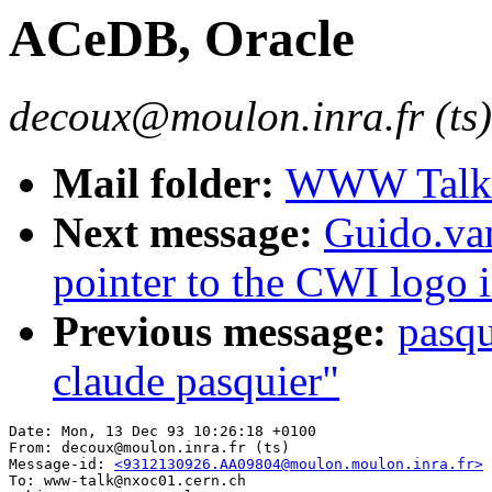
ACeDB, Oracle
decoux@moulon.inra.fr (ts)
Mail folder:
WWW Talk O
Next message:
Guido.va
pointer to the CWI logo i
Previous message:
pasqu
claude pasquier"
Date: Mon, 13 Dec 93 10:26:18 +0100

From: decoux@moulon.inra.fr (ts)

Message-id: 
<9312130926.AA09804@moulon.moulon.inra.fr>
To: www-talk@nxoc01.cern.ch
